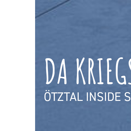
DA KRIEG
ÖTZTAL INSIDE