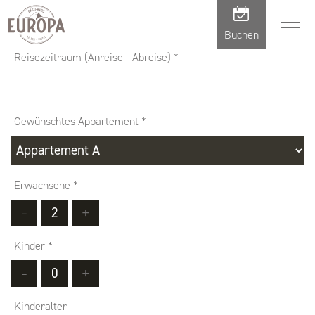
Buchen
Reisezeitraum (Anreise - Abreise)
*
Gewünschtes Appartement
*
Erwachsene
*
-
+
Kinder
*
-
+
Kinderalter